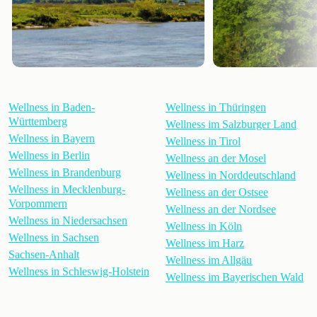
Wellness in Baden-
Wellness in Thüringen
Württemberg
Wellness im Salzburger Land
Wellness in Bayern
Wellness in Tirol
Wellness in Berlin
Wellness an der Mosel
Wellness in Brandenburg
Wellness in Norddeutschland
Wellness in Mecklenburg-
Wellness an der Ostsee
Vorpommern
Wellness an der Nordsee
Wellness in Niedersachsen
Wellness in Köln
Wellness in Sachsen
Wellness im Harz
Sachsen-Anhalt
Wellness im Allgäu
Wellness in Schleswig-Holstein
Wellness im Bayerischen Wald