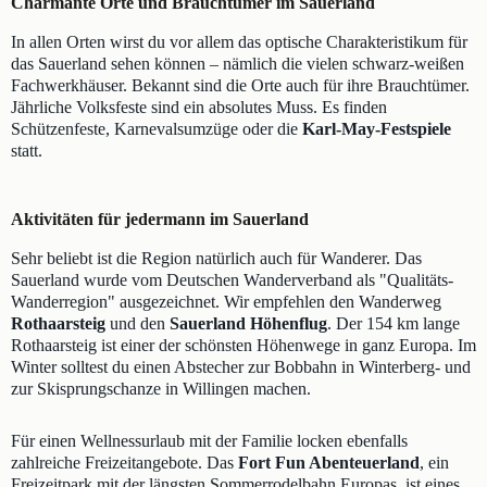
Charmante Orte und Brauchtümer im Sauerland
In allen Orten wirst du vor allem das optische Charakteristikum für
das Sauerland sehen können – nämlich die vielen schwarz-weißen
Fachwerkhäuser. Bekannt sind die Orte auch für ihre Brauchtümer.
Jährliche Volksfeste sind ein absolutes Muss. Es finden
Schützenfeste, Karnevalsumzüge oder die
Karl-May-Festspiele
statt.
Aktivitäten für jedermann im Sauerland
Sehr beliebt ist die Region natürlich auch für Wanderer. Das
Sauerland wurde vom Deutschen Wanderverband als "Qualitäts-
Wanderregion" ausgezeichnet. Wir empfehlen den Wanderweg
Rothaarsteig
und den
Sauerland Höhenflug
. Der 154 km lange
Rothaarsteig ist einer der schönsten Höhenwege in ganz Europa. Im
Winter solltest du einen Abstecher zur Bobbahn in Winterberg- und
zur Skisprungschanze in Willingen machen.
Für einen Wellnessurlaub mit der Familie locken ebenfalls
zahlreiche Freizeitangebote. Das
Fort Fun Abenteuerland
, ein
Freizeitpark mit der längsten Sommerrodelbahn Europas, ist eines