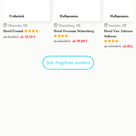
Frühstück
Halbpension
Halbpension
Oberorke, DE
Winterberg, DE
Iserlohn, DE
Hotel Freund
Hotel Oversum Winterberg
Hotel Vier Jahreszei
s
s
Seilersee
ab
91,00 €
ab
59,50 €
ab
203,00 €
ab
99,00 €
s
ab
133,00 €
ab
89,00
Alle Angebote ansehen