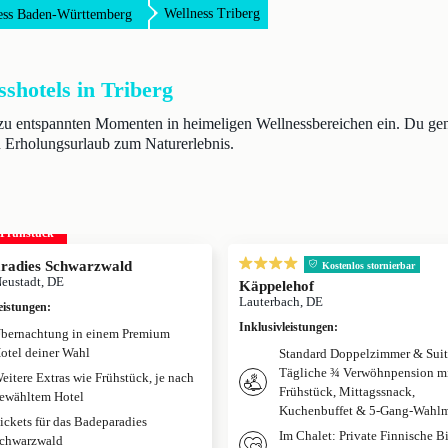
Wellness Triberg
ess Baden-Württemberg
sshotels in Triberg
ls zu entspannten Momenten in heimeligen Wellnessbereichen ein. Du ge
n Erholungsurlaub zum Naturerlebnis.
. Frühstück
radies Schwarzwald
Kostenlos stornierbar
Neustadt, DE
Käppelehof
Lauterbach, DE
eistungen
:
Inklusivleistungen
:
bernachtung in einem Premium
otel deiner Wahl
Standard Doppelzimmer & Suit
Tägliche ¾ Verwöhnpension m
eitere Extras wie Frühstück, je nach
Frühstück, Mittagssnack,
ewähltem Hotel
Kuchenbuffet & 5-Gang-Wahl
ickets für das Badeparadies
Im Chalet: Private Finnische B
chwarzwald