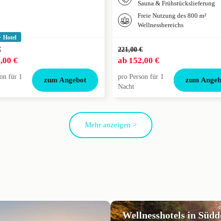
Sauna & Frühstückslieferung
Freie Nutzung des 800 m²
Wellnessbereichs
+ Hotel
€
221,00 €
,00 €
ab
152,00 €
on für 1
pro Person für 1
zum Angebot
zum Angeb
Nacht
Mehr anzeigen >
Wellnesshotels in Süd