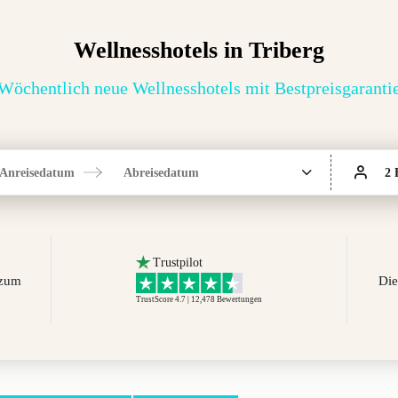
Wellnesshotels in Triberg
Wöchentlich neue Wellnesshotels mit Bestpreisgaranti
Anreisedatum
Abreisedatum
2 
Trustpilot
 zum
Die
TrustScore 4.7 | 12,478
Bewertungen