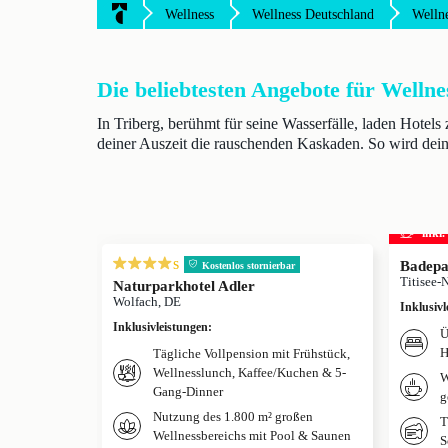
Wellness
Wellness Deutschland
Welln
Die beliebtesten Angebote für Wellne
In Triberg, berühmt für seine Wasserfälle, laden Hote
deiner Auszeit die rauschenden Kaskaden. So wird dei
inkl
s
Badepa
Kostenlos stornierbar
Titisee-
Naturparkhotel Adler
Wolfach, DE
Inklusivl
Inklusivleistungen
:
Ü
H
Tägliche Vollpension mit Frühstück,
Wellnesslunch, Kaffee/Kuchen & 5-
W
Gang-Dinner
g
Nutzung des 1.800 m² großen
T
Wellnessbereichs mit Pool & Saunen
S