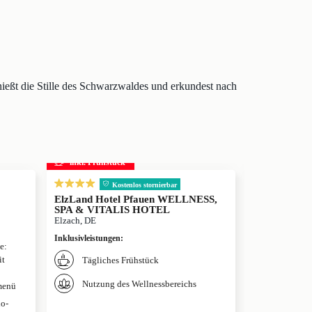
nießt die Stille des Schwarzwaldes und erkundest nach
inkl. Frühstück
inkl. Frühs
Kostenlos stor
Kostenlos stornierbar
Hotel zum O
ElzLand Hotel Pfauen WELLNESS,
Suedschwarzwa
SPA & VITALIS HOTEL
Elzach, DE
Inklusivleistun
Inklusivleistungen
:
e:
Täglich
it
Tägliches Frühstück
Nutzung
Nutzung des Wellnessbereichs
menü
io-