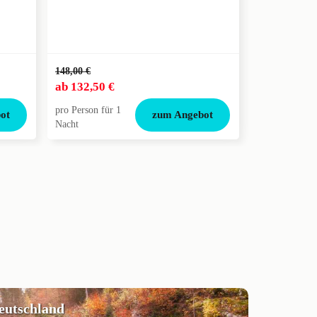
148,00 €
65,00 €
ab
132,50 €
ab
58,50 €
pro Person für 1
pro Person für
ot
zum Angebot
Nacht
Nacht
deutschland