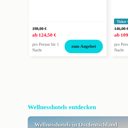
Ticket 
198,00 €
146,00 
ab
124,50 €
ab
109
pro Person für 1
pro Pers
zum Angebot
Nacht
Nacht
Wellnesshotels entdecken
Wellnesshotels in Ostdeutschland