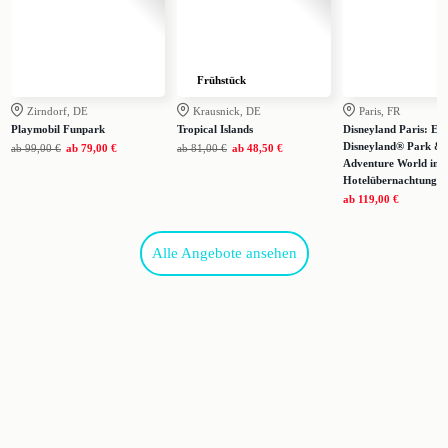
Frühstück
Zirndorf, DE
Krausnick, DE
Paris, FR
Playmobil Funpark
Tropical Islands
Disneyland Paris: Eint
Disneyland® Park & 
ab
99,00 €
ab
79,00 €
ab
81,00 €
ab
48,50 €
Adventure World inkl
Hotelübernachtung
ab
119,00 €
Alle Angebote ansehen