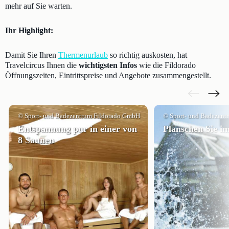
mehr auf Sie warten.
Ihr Highlight:
Damit Sie Ihren
Thermenurlaub
so richtig auskosten, hat
Travelcircus Ihnen die
wichtigsten Infos
wie die Fildorado
Öffnungszeiten, Eintrittspreise und Angebote zusammengestellt.
© Sport- und Badezentrum Fildorado GmbH
© Sport- und Badezent
Entspannung pur in einer von
Planschen Sie i
8 Saunen