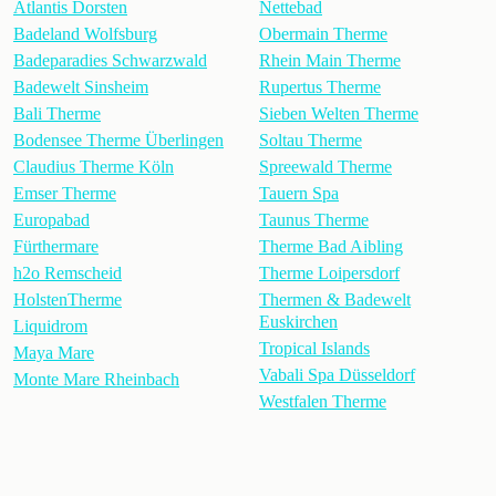
Atlantis Dorsten
Nettebad
Badeland Wolfsburg
Obermain Therme
Badeparadies Schwarzwald
Rhein Main Therme
Badewelt Sinsheim
Rupertus Therme
Bali Therme
Sieben Welten Therme
Bodensee Therme Überlingen
Soltau Therme
Claudius Therme Köln
Spreewald Therme
Emser Therme
Tauern Spa
Europabad
Taunus Therme
Fürthermare
Therme Bad Aibling
h2o Remscheid
Therme Loipersdorf
HolstenTherme
Thermen & Badewelt
Euskirchen
Liquidrom
Tropical Islands
Maya Mare
Vabali Spa Düsseldorf
Monte Mare Rheinbach
Westfalen Therme