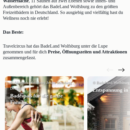
Wasserfläche
, 11 Saunen auf zwei Ebenen sowie Innen- und
Außenbereich gehört das BadeLand Wolfsburg zu den größten
Freizeitbädern in Deutschland. So ausgiebig und vielfältig hast du
Wellness noch nie erlebt!
Das Beste:
Travelcircus hat das BadeLand Wolfsburg unter die Lupe
genommen und für dich
Preise, Öffnungszeiten und Attraktionen
zusammengefasst.
© Allerpark Wolfsburg Jenko Sternberg
© BadeLand Wolfsburg
Design
Entspannung in 
Badespaß für die ganze
Familie