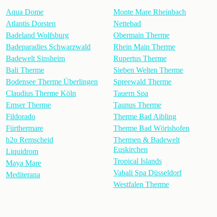
Aqua Dome
Monte Mare Rheinbach
Atlantis Dorsten
Nettebad
Badeland Wolfsburg
Obermain Therme
Badeparadies Schwarzwald
Rhein Main Therme
Badewelt Sinsheim
Rupertus Therme
Bali Therme
Sieben Welten Therme
Bodensee Therme Überlingen
Spreewald Therme
Claudius Therme Köln
Tauern Spa
Emser Therme
Taunus Therme
Fildorado
Therme Bad Aibling
Fürthermare
Therme Bad Wörishofen
h2o Remscheid
Thermen & Badewelt
Euskirchen
Liquidrom
Tropical Islands
Maya Mare
Vabali Spa Düsseldorf
Mediterana
Westfalen Therme