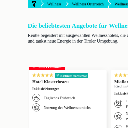
Wellness
Wellness Österreich
Wellness
Die beliebtesten Angebote für Wellne
Reutte begeistert mit ausgewählten Wellnesshotels, di
und tankst neue Energie in der Tiroler Umgebung.
inkl. Frühstück
Kostenlos stornierbar
Hotel Klosterbraeu
Miaflor
Ried im 
Inklusivleistungen
:
Inklusivl
Tägliches Frühstück
T
F
Nutzung des Wellnessbereichs
N
W
K