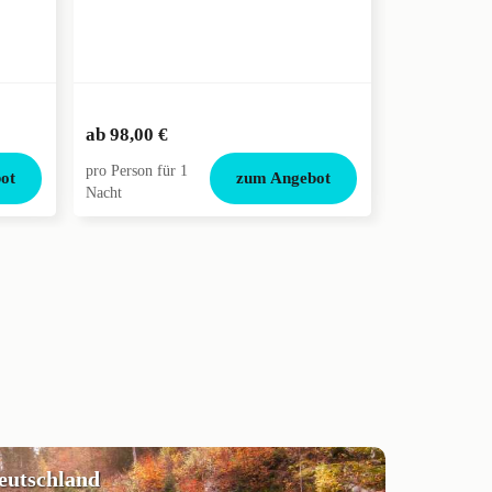
112,00 €
ab
98,00 €
ab
100,00 
pro Person für 1
pro Person für
ot
zum Angebot
Nacht
Nacht
deutschland