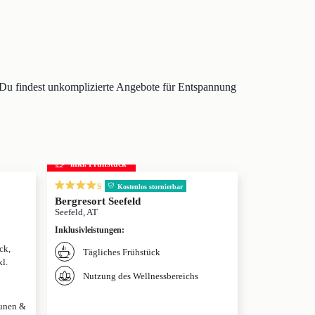
. Du findest unkomplizierte Angebote für Entspannung
inkl. Frühstück
inkl. Frühs
s
s
Kostenlos stornierbar
Bergresort Seefeld
Krumers Alp
Seefeld, AT
Seefeld, AT
Inklusivleistungen
:
Inklusivleistun
ck,
Tägliches Frühstück
Täglich
l.
Nutzung des Wellnessbereichs
Nutzung
aunen &