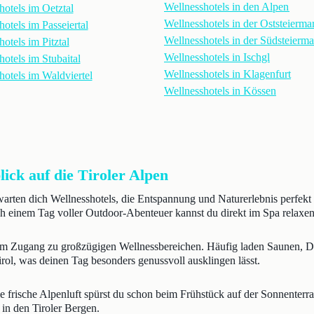
Wellnesshotels in den Alpen
hotels im Oetztal
Wellnesshotels in der Oststeierma
otels im Passeiertal
Wellnesshotels in der Südsteierm
otels im Pitztal
Wellnesshotels in Ischgl
otels im Stubaital
Wellnesshotels in Klagenfurt
hotels im Waldviertel
Wellnesshotels in Kössen
ick auf die Tiroler Alpen
rwarten dich Wellnesshotels, die Entspannung und Naturerlebnis perfekt 
 einem Tag voller Outdoor-Abenteuer kannst du direkt im Spa relaxen
rtem Zugang zu großzügigen Wellnessbereichen. Häufig laden Saunen, 
irol, was deinen Tag besonders genussvoll ausklingen lässt.
ie frische Alpenluft spürst du schon beim Frühstück auf der Sonnenter
 in den Tiroler Bergen.