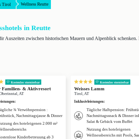
Wellness Reutte
 Tirol
sshotels in Reutte
e dir Auszeiten zwischen historischen Mauern und Alpenblick schenken
Kostenlos stornierbar
Kostenlos stornierbar
 Familien- & Aktivresort
Weisses Lamm
Oberinntal, AT
Tirol, AT
eistungen
:
Inklusivleistungen
:
ägliche ¾ Verwöhnpension :
Tägliche Halbpension: Frühstü
rühstück, Nachmittagsjause & Dinner
Nachmittagssnack & Dinner ink
Salat & Gebäck vom Buffet
utzung des hoteleigenen 2.000 m²
ellnessbereichs
Nutzung des hoteleigenen
Wellnessbereichs mit Pools, S
ostenlose Kinderbetreuung ab 3