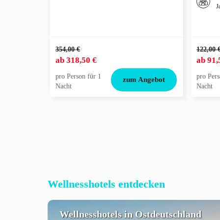
J
354,00 €
122,00 
ab
318,50 €
ab
91,
pro Person für 1
pro Pers
zum Angebot
Nacht
Nacht
Wellnesshotels entdecken
Wellnesshotels in Ostdeutschland