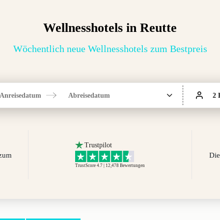
Wellnesshotels in Reutte
Wöchentlich neue Wellnesshotels zum Bestpreis
Anreisedatum
Abreisedatum
2 
Trustpilot
 zum
Die
TrustScore 4.7 | 12,478
Bewertungen