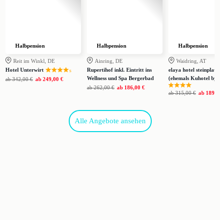
Halbpension
Halbpension
Halbpension
Reit im Winkl, DE
Ainring, DE
Waidring, AT
Hotel Unterwirt
Rupertihof inkl. Eintritt ins
elaya hotel steinplatt
s
Wellness und Spa Bergerbad
(ehemals Kuhotel by 
ab
342,00 €
ab
249,00 €
ab
262,00 €
ab
186,00 €
ab
315,00 €
ab
189,0
Alle Angebote ansehen