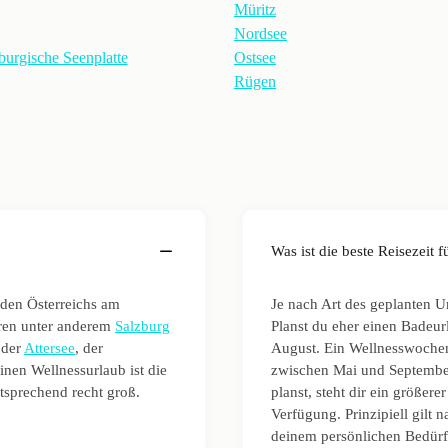
Müritz
Nordsee
urgische Seenplatte
Ostsee
Rügen
Was ist die beste Reisezeit
den Österreichs am
Je nach Art des geplanten Ur
ören unter anderem
Salzburg
Planst du eher einen Badeur
 der
Attersee
, der
August. Ein Wellnesswoch
einen Wellnessurlaub ist die
zwischen Mai und Septembe
tsprechend recht groß.
planst, steht dir ein größer
Verfügung. Prinzipiell gilt 
deinem persönlichen Bedür