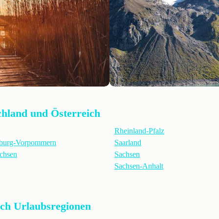
chland und Österreich
Rheinland-Pfalz
burg-Vorpommern
Saarland
chsen
Sachsen
Sachsen-Anhalt
ach Urlaubsregionen