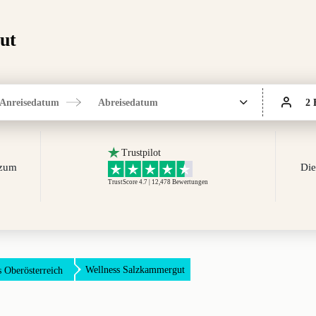
ut
Anreisedatum
Abreisedatum
2 
Trustpilot
 zum
Die
TrustScore 4.7 | 12,478
Bewertungen
Wellness Salzkammergut
s Oberösterreich