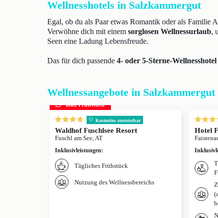
Wellnesshotels in Salzkammergut
Egal, ob du als Paar etwas Romantik oder als Familie
Verwöhne dich mit einem
sorglosen Wellnessurlaub
, 
Seen eine Ladung Lebensfreude.
Das für dich passende
4- oder 5-Sterne-Wellnesshotel
Wellnessangebote in Salzkammergut
inkl. Frühstück
Kostenlos stornierbar
Waldhof Fuschlsee Resort
Hotel 
Fuschl am See, AT
Faistena
Inklusivleistungen
:
Inklusivl
T
Tägliches Frühstück
F
Nutzung des Wellnessbereichs
Z
(
b
N