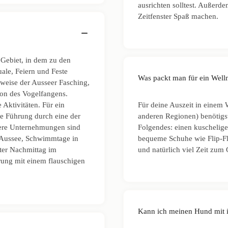
ausrichten solltest. Außerd
Zeitfenster Spaß machen.
 Gebiet, in dem zu den
uale, Feiern und Feste
Was packt man für ein Wel
lsweise der Ausseer Fasching,
tion des Vogelfangens.
 Aktivitäten. Für ein
Für deine Auszeit in einem
ne Führung durch eine der
anderen Regionen) benötigs
tere Unternehmungen sind
Folgendes: einen kuscheligen
d Aussee, Schwimmtage in
bequeme Schuhe wie Flip-Fl
ter Nachmittag im
und natürlich viel Zeit zu
ung mit einem flauschigen
Kann ich meinen Hund mit 