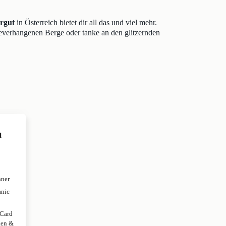
rgut
in Österreich bietet dir all das und viel mehr.
eeverhangenen Berge oder tanke an den glitzernden
l
nner
anic
 Card
gen &