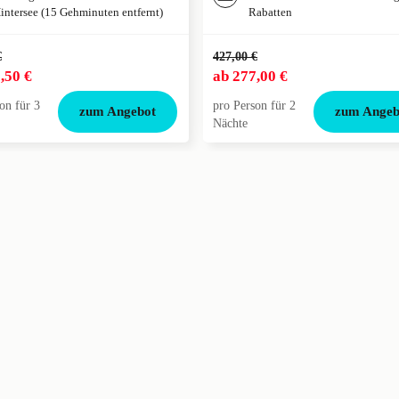
intersee (15 Gehminuten entfernt)
Rabatten
€
427,00 €
,50 €
ab
277,00 €
on für 3
pro Person für 2
zum Angebot
zum Angeb
Nächte