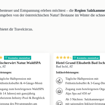
 Abenteuer und Entspannung erleben möchtest – die
Region Salzkamme
umgeben von der österreichischen Natur! Bestaune im Winter die schn
bietet dir Travelcircus.
s
Kostenlos stornierbar
Kostenlos stornierbar
Fischerwirt Natur.WaldSPA
Hotel Grand Elisabeth Bad Isch
u, AT
Bad Ischl, AT
eistungen
:
Inklusivleistungen
:
ägliche Halbpension mit
Tägliche Halbpension mit
rühstücksbuffet & 4-Gänge-Menü
Frühstücksbuffet & 3-Gang-Di
ugang zum hoteleigenen WaldSPA
Zugang zum hoteleigenen Org
ab 14 Jahren) mit ganzjährig
Alps Spa auf 450 m²
eheiztem Infinity-Pool & Bergblick
Ab 3 Nächten: Salzkammergut
utzung des Privatstrandes am
mit saisonalen Inklusivleistun