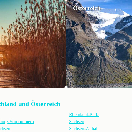
Österreich
chland und Österreich
Rheinland-Pfalz
burg-Vorpommern
Sachsen
chsen
Sachsen-Anhalt