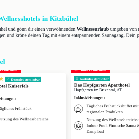
ellnesshotels in Kitzbühel
zbühel und gönn dir einen verwöhnenden
Wellnessurlaub
umgeben von mä
gen und kröne deinen Tag mit einem entspannenden Saunagang. Dein 
el
. Frühstück
inkl. Frühstück
Kostenlos stornierbar
Kostenlos stornierbar
Das Hopfgarten Aparthotel
tel Kaiserfels
Hopfgarten im Brixental, AT
Inklusivleistungen
:
eistungen
:
Tägliches Frühstücksbuffet mit
ägliches Frühstück
regionalen Produkten
utzung des Wellnessbereichs
Nutzung des Wellnessbereichs 
Indoor-Pool, Finnische Sauna 
Dampfbad