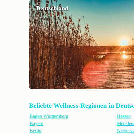
Deutschland
Beliebte Wellness-Regionen in Deuts
Baden-Württemberg
Hessen
Bayern
Mecklen
Berlin
Niedersa