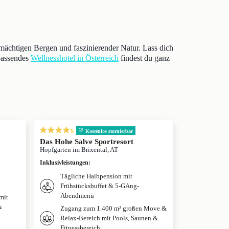
chtigen Bergen und faszinierender Natur. Lass dich
passendes
Wellnesshotel in Österreich
findest du ganz
s
Kostenlos stornierbar
Das Hohe Salve Sportresort
elaya hotel s
Kuhotel by R
Hopfgarten im Brixental, AT
Waidring, AT
Inklusivleistungen
:
Inklusivleistun
Tägliche Halbpension mit
Halbpen
Frühstücksbuffet & 5-GAng-
Abendm
Abendmenü
mit
Nutzung
&
Zugang zum 1.400 m² großen Move &
Wellnes
Relax-Bereich mit Pools, Saunen &
Fitnessbereich