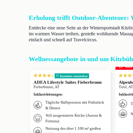
Erholung trifft Outdoor-Abenteuer: W
Entdecke eine neue Seite an der Wintersportstadt Kit
im warmen Wasser treiben, genieße wohltuende Massa
einfach und schnell auf Travelcircus.
Wellnessangebote in und um Kitzbüh
inkl
s
Kostenlos stornierbar
ADEA Lifestyle Suites Fieberbrunn
Alpenho
Fieberbrunn, AT
Tirol, AT
Inklusivleistungen
:
Inklusivl
Tägliche Halbpension mit Frühstück
T
& Dinner
N
Voll ausgestattete Küche (Aurora &
Fortuna)
Nutzung des über 1.100 m² großen