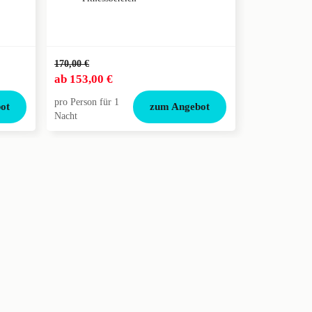
Welcom
170,00 €
315,00 €
ab
153,00 €
ab
189,00 
pro Person für 1
pro Person für
ot
zum Angebot
Nacht
Nacht